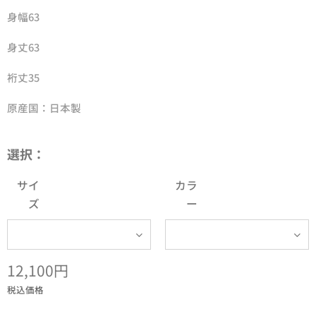
身幅63
身丈63
裄丈35
原産国：日本製
選択：
サイ
カラ
ズ
ー
12,100
円
税込価格